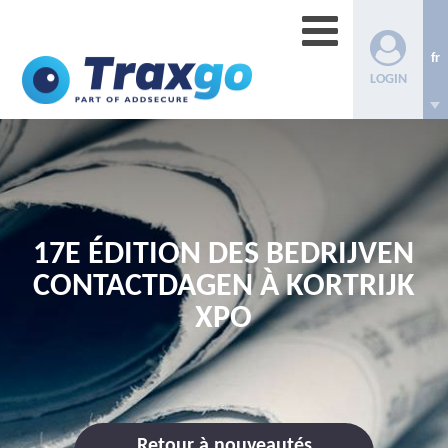
fr
LOGIN
17E ÉDITION DES BEDRIJVEN
CONTACTDAGEN À KORTRIJK
XPO
Retour à nouveautés