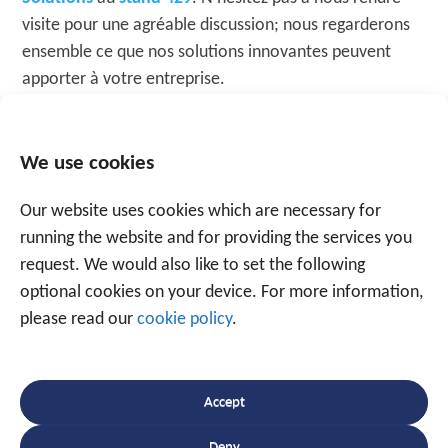
visite pour une agréable discussion; nous regarderons
ensemble ce que nos solutions innovantes peuvent
apporter à votre entreprise.
PLUS D'INFORMATION
We use cookies
Our website uses cookies which are necessary for
running the website and for providing the services you
request. We would also like to set the following
optional cookies on your device. For more information,
please read our
cookie policy
.
Parlez à un expert
+32 56 49 35 87
Accept
Deny