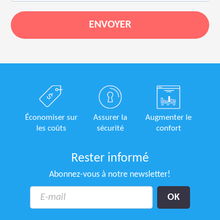
Économiser sur
Assurer la
Augmenter le
les coûts
sécurité
confort
Rester informé
Abonnez-vous à notre newsletter!