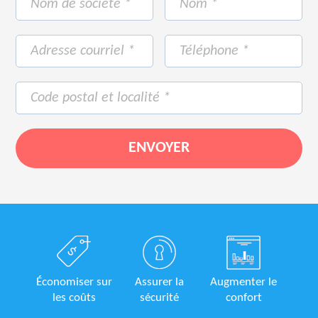
Économiser sur
Assurer la
Augmenter le
les coûts
sécurité
confort