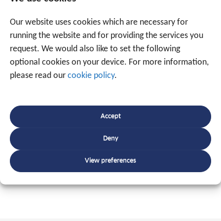
la propriété intellectuelle de TRAXGO ou de tiers. Ce
site Web, ainsi que tous les textes, images, graphiques,
Our website uses cookies which are necessary for
fichiers sonores, d'animation et vidéo et la manière
running the website and for providing the services you
dont ils sont affichés sont protégés par le droit d'auteur
request. We would also like to set the following
et par toutes les réglementations applicables en
optional cookies on your device. For more information,
matière de droit de la propriété intellectuelle, au sens
please read our
cookie policy
.
le plus large du terme. Le contenu de ce site Web ne
peut être utilisé qu'à des fins strictement personnelles
et ne peut être copié, distribué, modifié ou rendu
Accept
accessible à des tiers à des fins commerciales.
Deny
Conditions générales produits et services
(à partir du
View preferences
1er juin 2025)