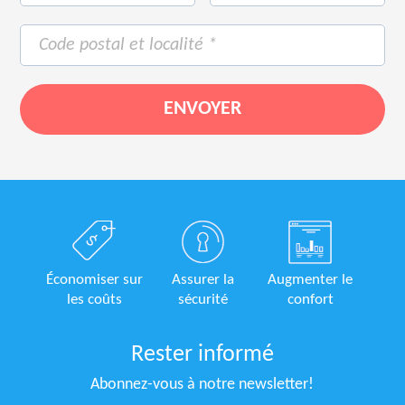
Économiser sur
Assurer la
Augmenter le
les coûts
sécurité
confort
Rester informé
Abonnez-vous à notre newsletter!