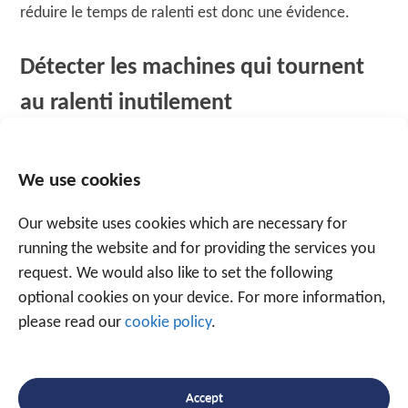
réduire le temps de ralenti est donc une évidence.
Détecter les machines qui tournent
au ralenti inutilement
Mais comment, en tant que gestionnaire de parc
We use cookies
machines, pouvez-vous identifier précisément les
machines nécessitant une intervention ? Une simple
Our website uses cookies which are necessary for
extension de notre solution standard de
suivi et de
running the website and for providing the services you
traçabilité des machines
apporte la solution. Grâce à
request. We would also like to set the following
un capteur Bluetooth intelligent, nous pouvons
optional cookies on your device. For more information,
détecter si une machine est réellement utilisée et ne
please read our
cookie policy
.
tourne pas inutilement sans activité. Si l'intervalle de
temps dépasse l'intervalle défini, un
avertissement
est
automatiquement envoyé au répartiteur, qui peut alors
Accept
contacter l'opérateur pour déterminer la raison de