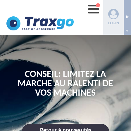
fr
LOGIN
CONSEIL: LIMITEZ LA
MARCHE AU RALENTI DE
VOS MACHINES
Retour à nouveautés