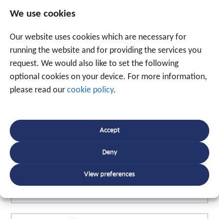
We use cookies
Our website uses cookies which are necessary for
running the website and for providing the services you
Outre la possibilité unique de relier le
request. We would also like to set the following
planning aux informations de suivi en
optional cookies on your device. For more information,
temps réel, notre solution logicielle
please read our
cookie policy
.
TraxOne dispose également de sa
propre application pour les appareils
mobiles.
Accept
Deny
LIRE PLUS
View preferences