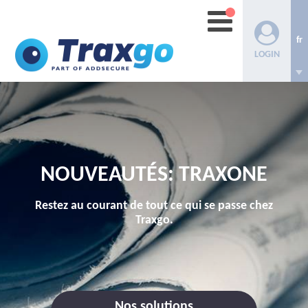
fr
LOGIN
NOUVEAUTÉS: TRAXONE
Restez au courant de tout ce qui se passe chez
Traxgo.
Nos solutions