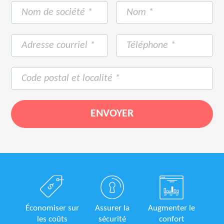
Économiser sur
Assurer la
Augmenter le
les coûts
sécurité
confort