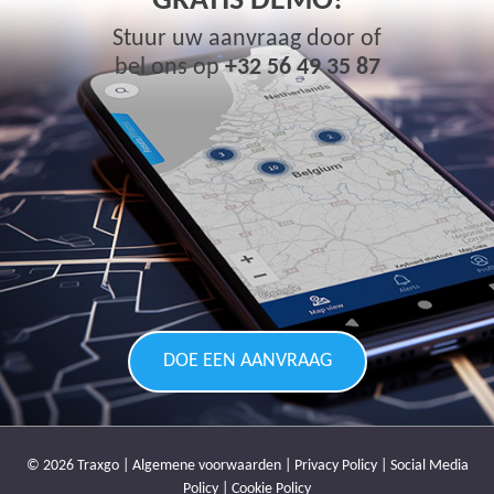
GRATIS DEMO!
Stuur uw aanvraag door of
bel ons op
+32 56 49 35 87
DOE EEN AANVRAAG
© 2026 Traxgo |
Algemene voorwaarden
|
Privacy Policy
|
Social Media
Policy
|
Cookie Policy