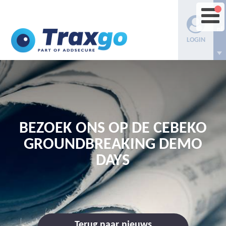
nl
LOGIN
BEZOEK ONS OP DE CEBEKO
GROUNDBREAKING DEMO
DAYS
Terug naar nieuws