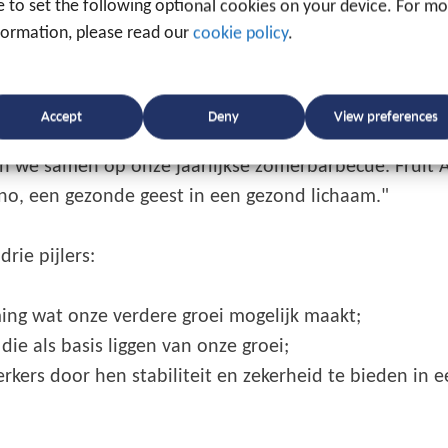
ke to set the following optional cookies on your device. For m
formation, please read our
cookie policy
.
at onze klanten volgens die waarden gezocht en geho
ge & onderhoud, boekhouding & administratie, R&D e
Accept
Deny
View preferences
is, investeren we als bedrijf in teambuilding. Zo doe
n we samen op onze jaarlijkse zomerbarbecue. Fruit A
o, een gezonde geest in een gezond lichaam."
rie pijlers:
ng wat onze verdere groei mogelijk maakt;
ie als basis liggen van onze groei;
ers door hen stabiliteit en zekerheid te bieden in 