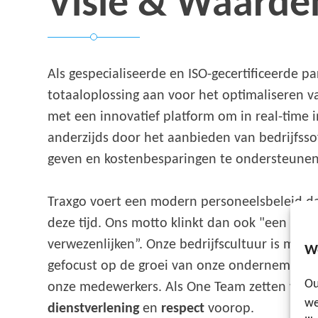
Visie & Waarde
Als gespecialiseerde en ISO-gecertificeerde p
totaaloplossing aan voor het optimaliseren va
met een innovatief platform om in real-time 
anderzijds door het aanbieden van bedrijfsso
geven en kostenbesparingen te ondersteunen
Traxgo voert een modern personeelsbeleid d
deze tijd. Ons motto klinkt dan ook "een org
verwezenlijken”. Onze bedrijfscultuur is m.a
W
gefocust op de groei van onze onderneming. D
Ou
onze medewerkers. Als One Team zetten we
r
we
dienstverlening
en
respect
voorop.