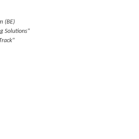
m (BE)
 Solutions"
Track"