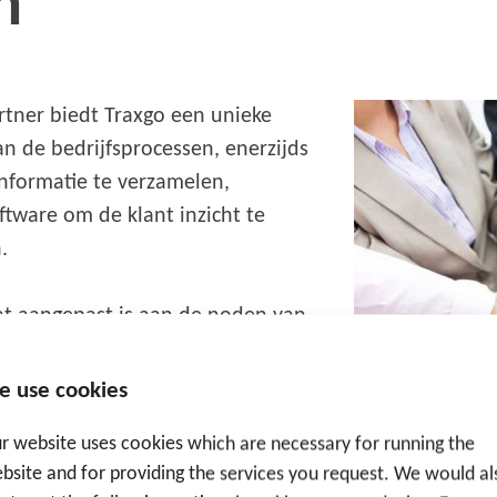
n
artner biedt Traxgo een unieke
n de bedrijfsprocessen, enerzijds
informatie te verzamelen,
ftware om de klant inzicht te
.
at aangepast is aan de noden van
anisatie met waarden kan alles
.w. gedreven door waarden en
e use cookies
it natuurlijk volledig samen met
r website uses cookies which are necessary for running the
esultaatgerichtheid
,
bsite and for providing the services you request. We would al