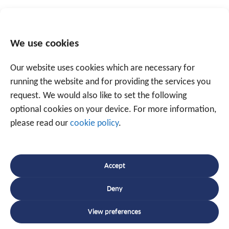
8. Het energieverbruik beperken
We use cookies
Een motor enkele minuten laten opwarmen voor
het vertrek is niet nodig. Hij warmt het best op
Our website uses cookies which are necessary for
door er onmiddellijk maar rustig mee te rijden.
running the website and for providing the services you
Gebruik verder ook alleen maar verwarming, airco
request. We would also like to set the following
enzovoort als het echt nodig is. Want deze doen
optional cookies on your device. For more information,
het energieverbruik sterk toenemen.
please read our
cookie policy
.
Als u al deze principes van ecodriving in uw
achterhoofd houdt, dan kan u uw verbruik al voor een
Accept
groot stuk beperken en uw
veiligheid verhogen
.
Daarnaast kan Traxgo u verschillende monitoring
Deny
oplossingen bieden, zoals kilometer- en/of
View preferences
ritregistratie
, een
bandenspanningscontrolesysteem
,