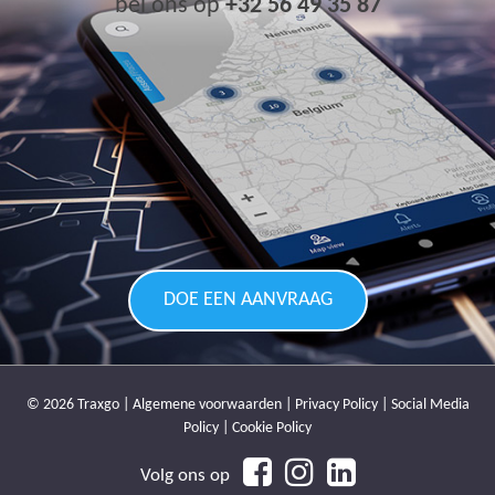
bel ons op
+32 56 49 35 87
DOE EEN AANVRAAG
© 2026 Traxgo |
Algemene voorwaarden
|
Privacy Policy
|
Social Media
Policy
|
Cookie Policy
Volg ons op