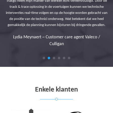
Traxgo heeft mijn manier van werken echt vereenvoudigd. Door de
eve
track & trace oplossing in de voertuigen kunnen we technische
Bed
ale
interventies real-time volgen en op de hoogte worden gebracht van
be
en!
de positie van de technici onderweg. Wat betekent dat we heel
gemakkelijk de planning kunnen bijsturen bij dringende gevallen.
Q-
Lydia Meynaert ~ Customer care agent Valeco /
Culligan
Enkele klanten