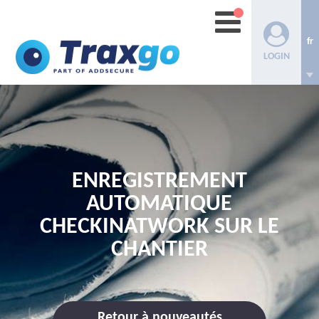
fr
LOGIN
ENREGISTREMENT
AUTOMATIQUE
CHECKINATWORK SUR LE
CHANTIER
Retour à nouveautés