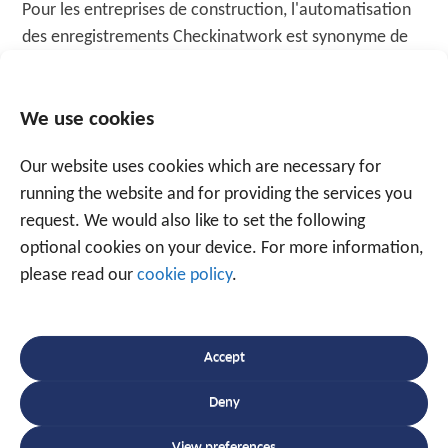
Pour les entreprises de construction, l'automatisation
des enregistrements Checkinatwork est synonyme de
sérénité et de sécurité. Fini les enregistrements en
retard, les amendes dues aux erreurs humaines et les
We use cookies
tracas liés aux documents papier ou aux listes
séparées. Traxgo transforme une obligation légale en
Our website uses cookies which are necessary for
un
processus simple et efficace
. La combinaison de
running the website and for providing the services you
simplicité, de fiabilité et d'une technologie de suivi et
request. We would also like to set the following
de traçabilité intelligente rend le système
optional cookies on your device. For more information,
particulièrement accessible aux petites entreprises
please read our
cookie policy
.
comme aux grands groupes de construction. Nous
accompagnons ainsi l'ensemble du secteur du BTP dans
sa transition vers des chantiers plus numériques,
Accept
rationalisés et transparents. Convaincu de la valeur
ajoutée de notre application ? Contactez nos experts
Deny
pour une démonstration gratuite.
View preferences