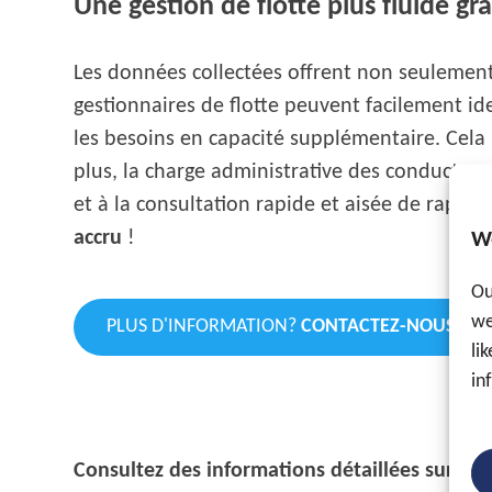
Une gestion de flotte plus fluide gr
Les données collectées offrent non seulement
gestionnaires de flotte peuvent facilement iden
les besoins en capacité supplémentaire. Cela le
plus, la charge administrative des conducteurs
et à la consultation rapide et aisée de rappor
accru
!
W
Ou
we
PLUS D'INFORMATION?
CONTACTEZ-NOUS
li
in
Consultez des informations détaillées sur: