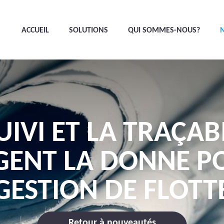
ACCUEIL
SOLUTIONS
QUI SOMMES-NOUS?
UIVI ET LA TRAÇAB
ENT LA DONNE P
GESTION DE FLOTT
Retour à nouveautés