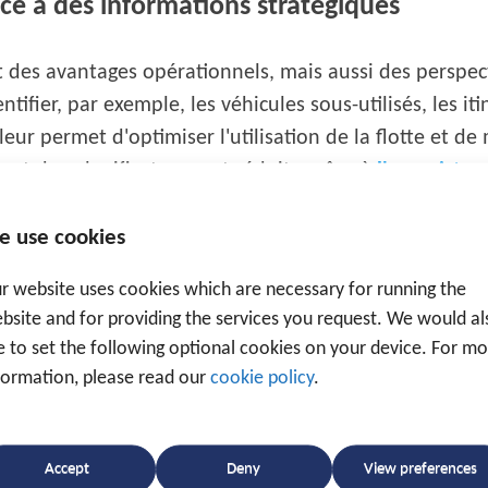
âce à des informations stratégiques
 des avantages opérationnels, mais aussi des perspect
tifier, par exemple, les véhicules sous-utilisés, les i
ur permet d'optimiser l'utilisation de la flotte et de 
 et des planificateurs est réduite grâce à
l'enregistr
ts détaillés. Résultat : moins de stress, des opération
e use cookies
r website uses cookies which are necessary for running the
bsite and for providing the services you request. We would al
ke to set the following optional cookies on your device. For m
formation, please read our
cookie policy
.
Accept
Deny
View preferences