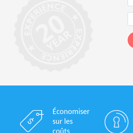
Économiser
sur les
coûts