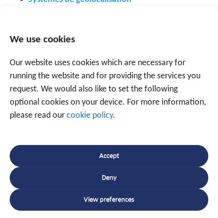
Surveillance de votre flotte
Systèmes de suivi
We use cookies
Our website uses cookies which are necessary for
running the website and for providing the services you
request. We would also like to set the following
optional cookies on your device. For more information,
Parlez à un expert
please read our
cookie policy
.
+32 56 49 35 87
Accept
Ou utilisez le formulaire ci-dessous.
Nous
Deny
sommes prêts à vous aider avec plus de 20 ans
View preferences
d'expérience.