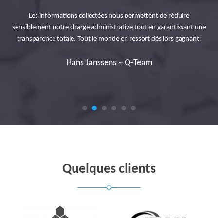
ons
à l
Les informations collectées nous permettent de réduire
s
sensiblement notre charge administrative tout en garantissant une
rès
au
transparence totale. Tout le monde en ressort dès lors gagnant!
pai
l
Hans Janssens ~ Q-Team
Quelques clients