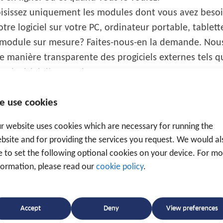
sissez uniquement les modules dont vous avez besoi
otre logiciel sur votre PC, ordinateur portable, tablet
module sur mesure? Faites-nous-en la demande. Nous
e manière transparente des progiciels externes tels qu
e logiciel d’entreprise.
e use cookies
r website uses cookies which are necessary for running the
bsite and for providing the services you request. We would al
DEMANDEZ UNE OFFRE SANS ENGAGEMENT
ke to set the following optional cookies on your device. For m
formation, please read our
cookie policy
.
Accept
Deny
View preferences