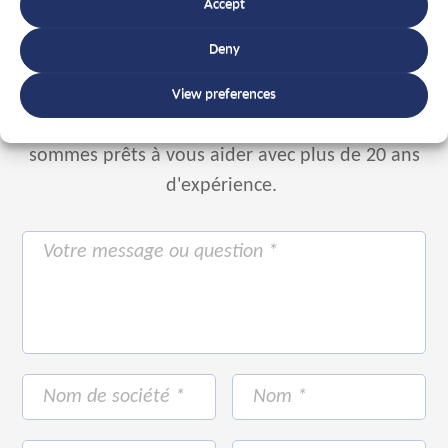
Parlez à un expert
Accept
+32 56 49 35 87
Deny
View preferences
Ou utilisez le formulaire ci-dessous.
Nous
sommes prêts à vous aider avec plus de 20 ans
d'expérience.