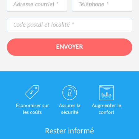
Économiser sur
Assurer la
Augmenter le
les coûts
sécurité
confort
Rester informé