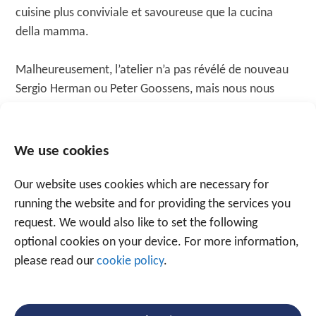
cuisine plus conviviale et savoureuse que la cucina
della mamma.
Malheureusement, l’atelier n’a pas révélé de nouveau
Sergio Herman ou Peter Goossens, mais nous nous
sommes beaucoup amusés en mitonnant des petits
plats tous ensemble.
We use cookies
DÉCOUVREZ LES PHOTOS
Our website uses cookies which are necessary for
running the website and for providing the services you
request. We would also like to set the following
optional cookies on your device. For more information,
please read our
cookie policy
.