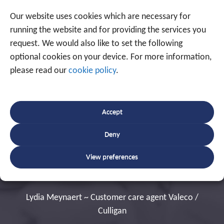
Blijf op de hoogte
Our website uses cookies which are necessary for
Schrijf u in op onze nieuwsbrief!
running the website and for providing the services you
request. We would also like to set the following
optional cookies on your device. For more information,
please read our
cookie policy
.
Accept
jn manier van werken echt vereenvoudigd. Door de
Deny
oplossing in de voertuigen kunnen we technische
Bedankt voor de installat
l-time volgen en op de hoogte worden gebracht van
beleefde technieker die 
View preferences
 de technici onderweg. Wat betekent dat we heel
planning kunnen bijsturen bij dringende gevallen.
Jan 
naert ~ Customer care agent Valeco /
Culligan