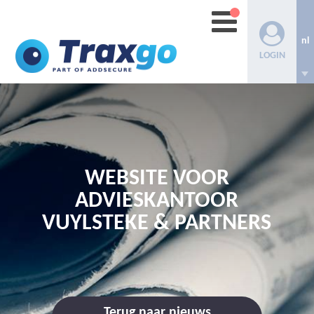
nl
LOGIN
WEBSITE VOOR
ADVIESKANTOOR
VUYLSTEKE & PARTNERS
Terug naar nieuws