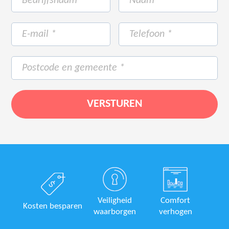
Veiligheid
Comfort
Kosten besparen
waarborgen
verhogen