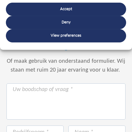
Accept
Deny
Spreek een expert
+32 56 49 35 87
View preferences
Of maak gebruik van onderstaand formulier.
Wij
staan met ruim 20 jaar ervaring voor u klaar.