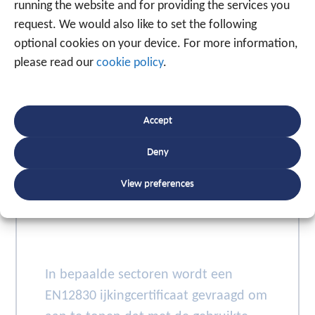
running the website and for providing the services you
request. We would also like to set the following
optional cookies on your device. For more information,
please read our
cookie policy
.
Accept
Deny
Temperatuurbewaking met
gekalibreerde sensoren
View preferences
In bepaalde sectoren wordt een
EN12830 ijkingcertificaat gevraagd om