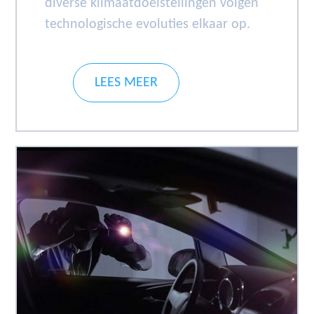
diverse klimaatdoelstellingen volgen
technologische evoluties elkaar op.
LEES MEER