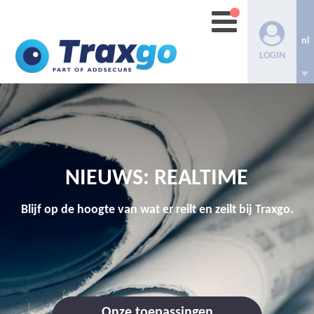
nl
LOGIN
NIEUWS: REALTIME
Blijf op de hoogte van wat er reilt en zeilt bij Traxgo.
Onze toepassingen