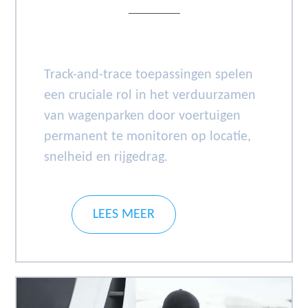
Track-and-trace toepassingen spelen
een cruciale rol in het verduurzamen
van wagenparken door voertuigen
permanent te monitoren op locatie,
snelheid en rijgedrag.
LEES MEER