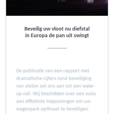
Beveilig uw vloot nu diefstal
in Europa de pan uit swingt
De publicatie van een rapport met
dramatische cijfers rond beveiliging
van vloten zet ons aan tot een wake-
up call. Wij beschikken over een scala
aan efficiënte toepassingen om uw
wagenpark optimaal te beveiligen.