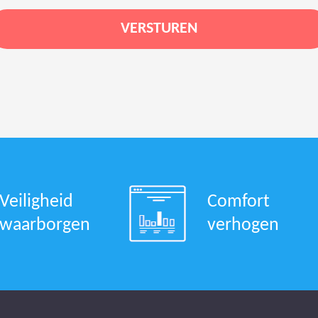
Veiligheid
Comfort
waarborgen
verhogen