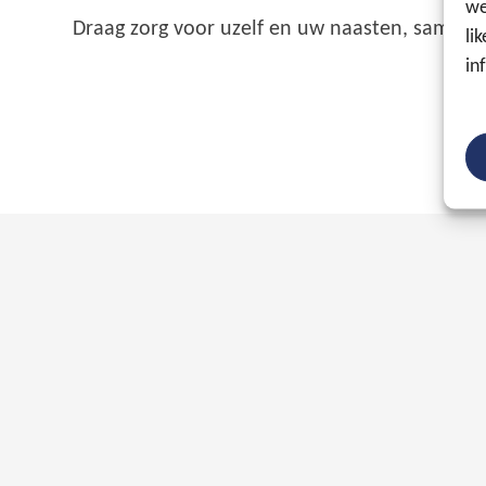
we
Draag zorg voor uzelf en uw naasten, samen k
li
in