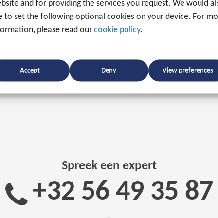
bsite and for providing the services you request. We would al
unnen we de strijd tegen het virus winnen!
ke to set the following optional cookies on your device. For m
formation, please read our
cookie policy
.
Accept
Deny
View preferences
Spreek een expert
+32 56 49 35 87