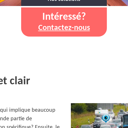
Intéressé?
Contactez-nous
t clair
r qui implique beaucoup
ande partie de
on spécifique? Ensuite, le