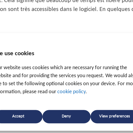
. Cela signifie que beaucoup de temps est libéré pour
ion sont très accessibles dans le logiciel. En quelques 
e use cookies
egistrement automatique
serait utile? Et qui plus est,
r website uses cookies which are necessary for running the
bsite and for providing the services you request. We would al
ke to set the following optional cookies on your device. For m
formation, please read our
cookie policy
.
Accept
Deny
View preferences