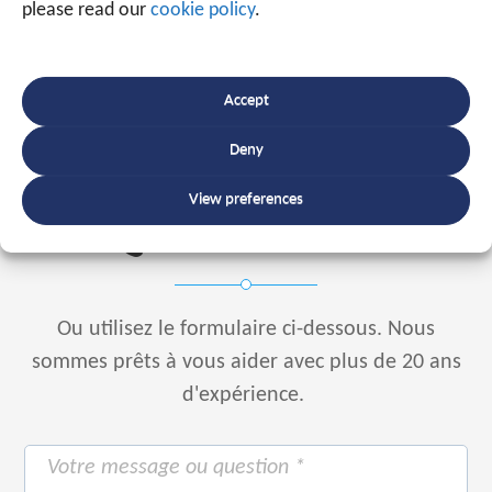
please read our
cookie policy
.
Tagged
software
Accept
Deny
Parlez à un expert
View preferences
+32 56 49 35 87
Ou utilisez le formulaire ci-dessous.
Nous
sommes prêts à vous aider avec plus de 20 ans
d'expérience.