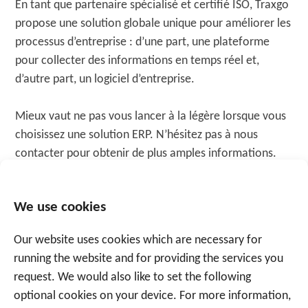
En tant que partenaire spécialisé et certifié ISO, Traxgo
propose une solution globale unique pour améliorer les
processus d’entreprise : d’une part, une plateforme
pour collecter des informations en temps réel et,
d’autre part, un logiciel d’entreprise.
Mieux vaut ne pas vous lancer à la légère lorsque vous
choisissez une solution ERP. N’hésitez pas à nous
contacter pour obtenir de plus amples informations.
Nous nous ferons un plaisir de vous aider.
Une approche poussée axée sur les résultats nous
We use cookies
permet d’aider les clients dans les secteurs les plus
variés.
Our website uses cookies which are necessary for
running the website and for providing the services you
request. We would also like to set the following
SAVOIR PLUS? CONTACTEZ-NOUS
optional cookies on your device. For more information,