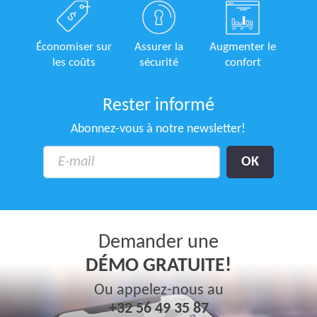
Économiser sur
Assurer la
Augmenter le
les coûts
sécurité
confort
Rester informé
Abonnez-vous à notre newsletter!
Demander une
DÉMO GRATUITE!
Ou appelez-nous au
+32 56 49 35 87