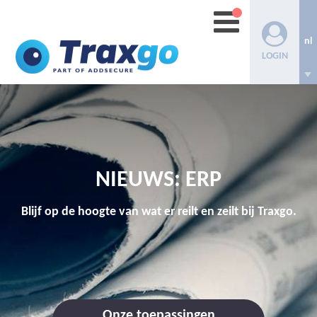
nl
LOGIN
NIEUWS: ERP
Blijf op de hoogte van wat er reilt en zeilt bij Traxgo.
Onze toepassingen