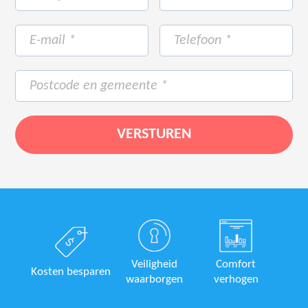
Veiligheid
Comfort
Kosten besparen
waarborgen
verhogen