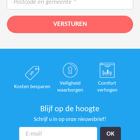
Veiligheid
Comfort
Kosten besparen
waarborgen
verhogen
Blijf op de hoogte
Schrijf u in op onze nieuwsbrief!