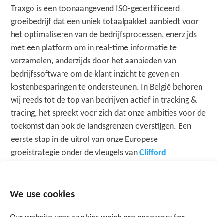
Traxgo is een toonaangevend ISO-gecertificeerd
groeibedrijf dat een uniek totaalpakket aanbiedt voor
het optimaliseren van de bedrijfsprocessen, enerzijds
met een platform om in real-time informatie te
verzamelen, anderzijds door het aanbieden van
bedrijfssoftware om de klant inzicht te geven en
kostenbesparingen te ondersteunen. In België behoren
wij reeds tot de top van bedrijven actief in tracking &
tracing, het spreekt voor zich dat onze ambities voor de
toekomst dan ook de landsgrenzen overstijgen. Een
eerste stap in de uitrol van onze Europese
groeistrategie onder de vleugels van
Clifford
International Group
werd eerder dit jaar reeds gezet
met de opstart van
Traxgo Nederland
.
We use cookies
Traxgo heeft alle vertrouwen in de toekomst en blijft