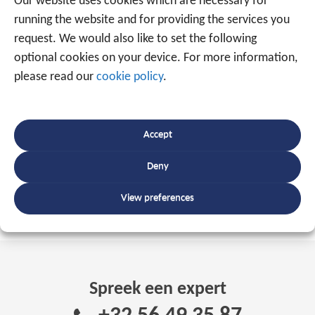
Our website uses cookies which are necessary for
dan ook resoluut verder investeren in technologische
running the website and for providing the services you
innovatie, structuur en organisatie. De verhuis naar
request. We would also like to set the following
Waregem zal ervoor zorgen dat we terug voldoende
optional cookies on your device. For more information,
ademruimte hebben om het
ondersteunend team
please read our
cookie policy
.
voor onze groeiplannen verder te kunnen blijven
uitbreiden.
Accept
MEER INFORMATIE?
Deny
View preferences
Spreek een expert