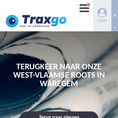
nl
LOGIN
TERUGKEER NAAR ONZE
WEST-VLAAMSE ROOTS IN
WAREGEM
Terug naar nieuws